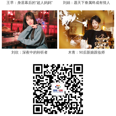
王早：身居幕后的“超人妈妈”
刘娟：愿天下眷属终成有情人
刘欣：深夜中的聆听者
木青：90后新娘跟妆师