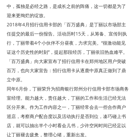
中，孤独是必经之路，是成长之前的阵痛，这一切都是为了
迎来更绚烂的绽放。
2018年4月招行信用卡部的「百万盛典」是丁丽以市场部主
任提交的最后一份报告。活动历时15天，从筹备、宣传到执
行，丁丽带着4个小伙伴不分昼夜，力求完美。“很激动能见
证这个历史性的时刻”，提起那段经历，丁丽依旧热血难平。
「百万盛典」向大家宣布了招行信用卡在郑州地区用户突破
百万，也向大家宣告：招行信用卡从逐鹿中原真正做到了鼎
立中原。
同年6月份，丁丽荣升为招商银行郑州分行信用卡部市场商务
室经理。能力越大，责任越大，丁丽的工作和生活已经无法
区分开来。作为工作内容之一，丁丽经常会去一些合作商户
巡店，考察商户配合度以及活动执行是否到位，凑巧碰上书
店，就可以抽出半个小时看会儿书，少许空闲时间已经足以
让丁丽褪去疲惫，整理心绪，重新出发。