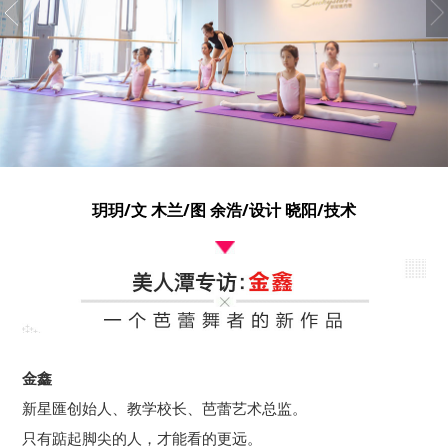
玥玥/文 木兰/图 余浩/设计 晓阳/技术
金鑫
新星匯创始人、教学校长、芭蕾艺术总监。
只有踮起脚尖的人，才能看的更远。