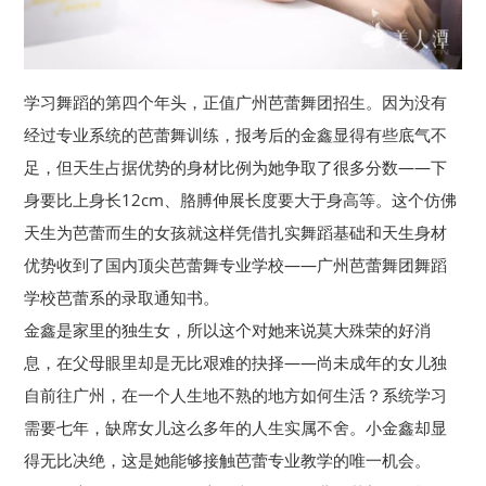
学习舞蹈的第四个年头，正值广州芭蕾舞团招生。因为没有
经过专业系统的芭蕾舞训练，报考后的金鑫显得有些底气不
足，但天生占据优势的身材比例为她争取了很多分数——下
身要比上身长12cm、胳膊伸展长度要大于身高等。这个仿佛
天生为芭蕾而生的女孩就这样凭借扎实舞蹈基础和天生身材
优势收到了国内顶尖芭蕾舞专业学校——广州芭蕾舞团舞蹈
学校芭蕾系的录取通知书。
金鑫是家里的独生女，所以这个对她来说莫大殊荣的好消
息，在父母眼里却是无比艰难的抉择——尚未成年的女儿独
自前往广州，在一个人生地不熟的地方如何生活？系统学习
需要七年，缺席女儿这么多年的人生实属不舍。小金鑫却显
得无比决绝，这是她能够接触芭蕾专业教学的唯一机会。