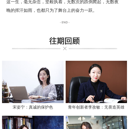
这一生，毫无杂念，坚毅执着，无数次的跌倒爬起，无数夜
晚的挥汗如雨，也都只为了舞台上的奋力一跃。
- END -
宋姿宁：真诚的保护色
青年创新者李孜敏：无畏造英雄