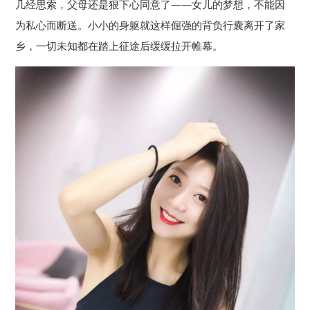
几经思索，父母还是狠下心同意了——女儿的梦想，不能因
为私心而断送。小小的身躯就这样倔强的背负行囊离开了家
乡，一切未知都在踏上征途后缓缓拉开帷幕。