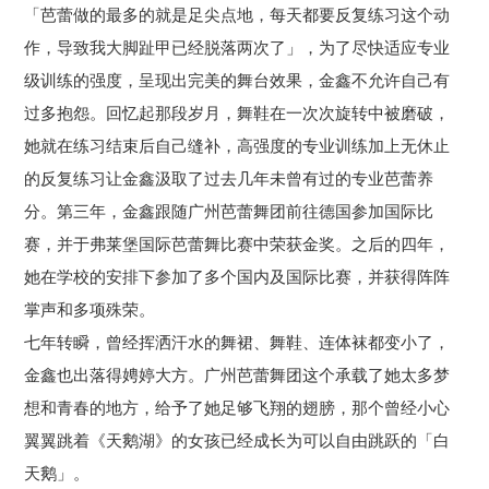
「芭蕾做的最多的就是足尖点地，每天都要反复练习这个动
作，导致我大脚趾甲已经脱落两次了」，为了尽快适应专业
级训练的强度，呈现出完美的舞台效果，金鑫不允许自己有
过多抱怨。回忆起那段岁月，舞鞋在一次次旋转中被磨破，
她就在练习结束后自己缝补，高强度的专业训练加上无休止
的反复练习让金鑫汲取了过去几年未曾有过的专业芭蕾养
分。第三年，金鑫跟随广州芭蕾舞团前往德国参加国际比
赛，并于弗莱堡国际芭蕾舞比赛中荣获金奖。之后的四年，
她在学校的安排下参加了多个国内及国际比赛，并获得阵阵
掌声和多项殊荣。
七年转瞬，曾经挥洒汗水的舞裙、舞鞋、连体袜都变小了，
金鑫也出落得娉婷大方。广州芭蕾舞团这个承载了她太多梦
想和青春的地方，给予了她足够飞翔的翅膀，那个曾经小心
翼翼跳着《天鹅湖》的女孩已经成长为可以自由跳跃的「白
天鹅」。