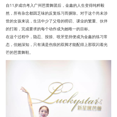
自11岁成功考入广州芭蕾舞团后，金鑫的人生变得纯粹毅
然，所有杂念都因乏味的反复练习而摒除。对于这个尚未涉
世的女孩来说，生活中少了父母的唠叨、课业的繁重、伙伴
的打闹，完成要求的每个动作成为她唯一的目标。
在这个过程中，隐忍、按捺、咬牙坚持便成为金鑫的练习常
态，但她深知，只有满是伤痕的双脚才能配得上那双闪着光
芒的芭蕾舞鞋。